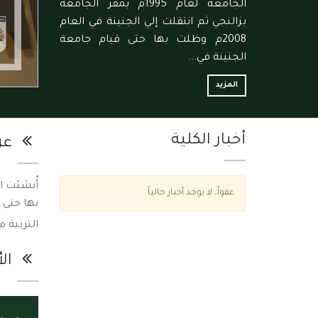
الجامعة لعام 1995م بمقر الجامعة
بزالنجي ثم انتقلت إلي الجنينة في العام
2008م وظلت بها حتى قيام جامعة
الجنينة في...
المزيد
أخبار الكلية
عن 
عفواً، لا يوجد أخبار حالياً
التربية 
ال