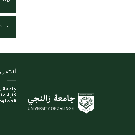
علوم 
الشبك
اتصل ب
جامعة ز
كلية عل
المعلوم