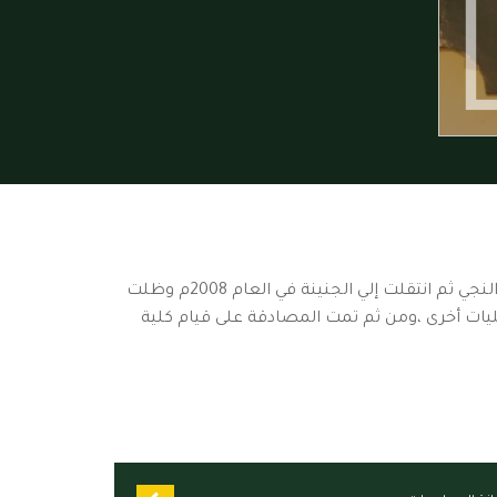
أُنشئت الكلية في عام1995م وفق قانون الجامعة لعام 1995م بمقر الجامعة بزالنجي ثم انتقلت إلي الجنينة في العام 2008م وظلت
إلى جامعة الجنينة ضمن كليات أخرى ،ومن ثم تمت المصادقة على قيام كلية