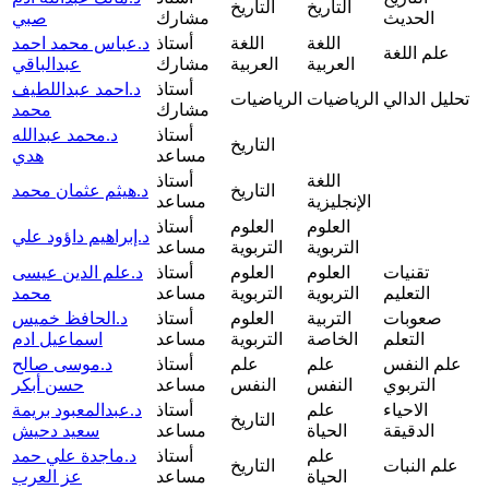
التاريخ
التاريخ
الحديث
مشارك
صبي
اللغة
اللغة
أستاذ
د.عباس محمد احمد
علم اللغة
العربية
العربية
مشارك
عبدالباقي
أستاذ
د.احمد عبداللطيف
تحليل الدالي
الرياضيات
الرياضيات
مشارك
محمد
أستاذ
د.محمد عبدالله
التاريخ
مساعد
هدي
اللغة
أستاذ
التاريخ
د.هيثم عثمان محمد
الإنجليزية
مساعد
العلوم
العلوم
أستاذ
د.إبراهيم داؤود علي
التربوية
التربوية
مساعد
تقنيات
العلوم
العلوم
أستاذ
د.علم الدين عيسى
التعليم
التربوية
التربوية
مساعد
محمد
صعوبات
التربية
العلوم
أستاذ
د.الحافظ خميس
التعلم
الخاصة
التربوية
مساعد
اسماعيل ادم
علم النفس
علم
علم
أستاذ
د.موسى صالح
التربوي
النفس
النفس
مساعد
حسن أبكر
الاحياء
علم
أستاذ
د.عبدالمعبود بريمة
التاريخ
الدقيقة
الحياة
مساعد
سعيد دحيش
علم
أستاذ
د.ماجدة علي حمد
علم النبات
التاريخ
الحياة
مساعد
عز العرب