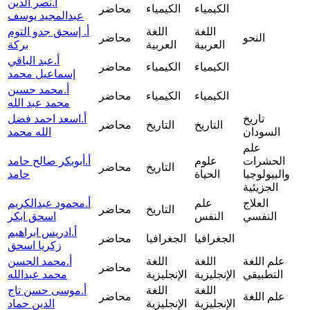
أ.نصر الدين
الكيمياء
الكيمياء
محاضر
عبدالمجيد يوسف
اللغة
اللغة
أ. إسحق جدو التوم
النحو
محاضر
العربية
العربية
بركة
أ.عبد الباقي
الكيمياء
الكيمياء
محاضر
إسماعيل محمد
أ.محمد حسين
الكيمياء
الكيمياء
محاضر
محمد عبد الله
تاريخ
أ.اسعد احمد فضل
التاريخ
التاريخ
محاضر
السودان
الله محمد
علم
الحشرات
علوم
أ.أبوبكر صالح حامد
التاريخ
محاضر
والبيولوجيا
الحياة
حامد
الجزيئية
العلاج
علم
أ.محمود عبدالكريم
التاريخ
محاضر
النفسي
النفس
اسحق ابكر
أ.ادريس ابراهيم
الجغرافيا
الجغرافيا
محاضر
زكريا اسحق
علم اللغة
اللغة
اللغة
أ.محمد الحسن
محاضر
التطبيقي
الإنجليزية
الإنجليزية
محمد عبدالله
اللغة
اللغة
أ.موسى حسن تاج
علم اللغة
محاضر
الإنجليزية
الإنجليزية
الدين حماد