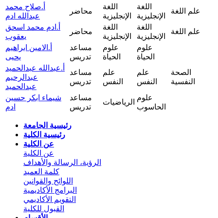
اللغة
اللغة
أ.صلاح محمد
علم اللغة
محاضر
الإنجليزية
الإنجليزية
عبدالله ادم
اللغة
اللغة
أ.ادم محمد اسحق
علم اللغة
محاضر
الإنجليزية
الإنجليزية
يعقوب
علوم
علوم
مساعد
أ.الامين ابراهيم
الحياة
الحياة
تدريس
يحيى
أ.عبدالله عبدالحميد
الصحة
علم
علم
مساعد
عبدالرحيم
النفسية
النفس
النفس
تدريس
عبدالحميد
علوم
مساعد
شيماء ابكر حسين
الرياضيات
الحاسوب
تدريس
ادم
رئيسية الجامعة
رئيسية الكلية
عن الكلية
عن الكلية
الرؤية، الرسالة والأهداف
كلمة العميد
اللوائح والقوانين
البرامج الأكاديمية
التقويم الأكاديمي
القبول للكلية
الأقسام