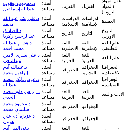
علم المواد
أستاذ
د.محجوب يعقوب
(المواد
الفيزياء
الفيزياء
مساعد
عبدالله إسماعيل
النووية)
الدراسات
الدراسات
أستاذ
د.علي بشر عبد الله
العقيدة
الإسلامية
الاسلامية
مساعد
محمد
التاريخ
أستاذ
د.الصاد ق
التاريخ
التاريخ
الاوربي
مساعد
عبدالرحمن زكريا
علم اللغة
اللغة
اللغة
أستاذ
د.هشام عبدالله
التطبيقي
الإنجليزية
الإنجليزية
مساعد
محمد احمد
اللغة
اللغة
أستاذ
د.علي بشرى الامين
علم اللغة
العربية
العربية
مساعد
عبدالباقى
الجغرافيا
الجغرافيا
أستاذ
د.عبدالله آدم
الجغرافيا
الاقتصادية
البشرية
مساعد
إبراهيم محمد
الجغرافيا
أستاذ
د.عوض بابكر محمد
الجغرافيا
الجغرافيا
السياسية
مساعد
عبدالله
اللغة
اللغة
أستاذ
د.ابراهيم داؤد محمد
الادب والنقد
العربية
العربية
مساعد
الجدى
أستاذ
د.محمود محمد
الجغرافيا
الجغرافيا
مساعد
سليمان محمد
أستاذ
د.عزيزة آدم علي
الجغرافيا
الجغرافيا
مساعد
هرون
اللغة
اللغة
أستاذ
د.نورالدين آدم