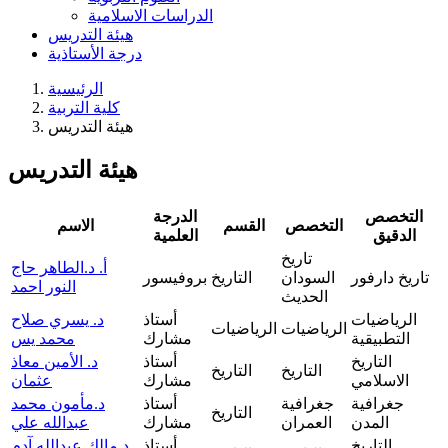
الدراسات الاسلامية
هيئة التدريس
درجة الأستاذية
الرئيسية
كلية التربية
هيئة التدريس
هيئة التدريس
التخصص
الدرجة
التخصص
القسم
الاسم
الدقيق
العلمية
تاريخ
أ. د.الطاهر حاج
تاريخ دارفور
السودان
التاريخ
بروفيسور
النور احمد
الحديث
الرياضيات
أستاذ
د. يسري صلاح
الرياضيات
الرياضيات
التطبيقية
مشارك
محمد يس
التاريخ
أستاذ
د. الأمين معاذ
التاريخ
التاريخ
الاسلامي
مشارك
عثمان
جغرافية
جغرافية
أستاذ
د.مأمون محمد
التاريخ
المدن
العمران
مشارك
عبدالله علي
التاريخ
أستاذ
د.مالك عبدالله آدم