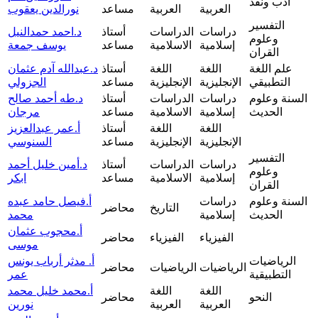
أدب ونقد
العربية
العربية
مساعد
نورالدين يعقوب
التفسير
دراسات
الدراسات
أستاذ
د.احمد حمدالنيل
وعلوم
إسلامية
الاسلامية
مساعد
يوسف جمعة
القران
علم اللغة
اللغة
اللغة
أستاذ
د.عبدالله آدم عثمان
التطبيقي
الإنجليزية
الإنجليزية
مساعد
الجزولي
السنة وعلوم
دراسات
الدراسات
أستاذ
د.طه أحمد صالح
الحديث
إسلامية
الاسلامية
مساعد
مرجان
اللغة
اللغة
أستاذ
أ.عمر عبدالعزيز
الإنجليزية
الإنجليزية
مساعد
السنوسي
التفسير
دراسات
الدراسات
أستاذ
د.أمين خليل أحمد
وعلوم
إسلامية
الاسلامية
مساعد
ابكر
القران
السنة وعلوم
دراسات
أ.فيصل حامد عبده
التاريخ
محاضر
الحديث
إسلامية
محمد
أ.محجوب عثمان
الفيزياء
الفيزياء
محاضر
موسى
الرياضيات
أ. مدثر أرباب يونس
الرياضيات
الرياضيات
محاضر
التطبيقية
عمر
اللغة
اللغة
أ.محمد خليل محمد
النحو
محاضر
العربية
العربية
نورين