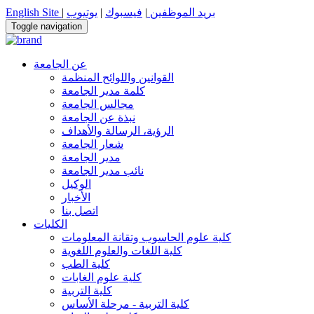
بريد الموظفين
|
فيسبوك
|
يوتيوب
|
English Site
Toggle navigation
عن الجامعة
القوانين واللوائح المنظمة
كلمة مدير الجامعة
مجالس الجامعة
نبذة عن الجامعة
الرؤية، الرسالة والأهداف
شعار الجامعة
مدير الجامعة
نائب مدير الجامعة
الوكيل
الأخبار
اتصل بنا
الكليات
كلية علوم الحاسوب وتقانة المعلومات
كلية اللغات والعلوم اللغوية
كلية الطب
كلية علوم الغابات
كلية التربية
كلية التربية - مرحلة الأساس