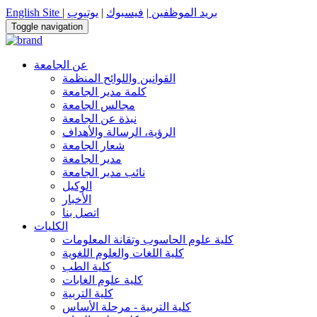
بريد الموظفين
|
فيسبوك
|
يوتيوب
|
English Site
Toggle navigation
عن الجامعة
القوانين واللوائح المنظمة
كلمة مدير الجامعة
مجالس الجامعة
نبذة عن الجامعة
الرؤية، الرسالة والأهداف
شعار الجامعة
مدير الجامعة
نائب مدير الجامعة
الوكيل
الأخبار
اتصل بنا
الكليات
كلية علوم الحاسوب وتقانة المعلومات
كلية اللغات والعلوم اللغوية
كلية الطب
كلية علوم الغابات
كلية التربية
كلية التربية - مرحلة الأساس