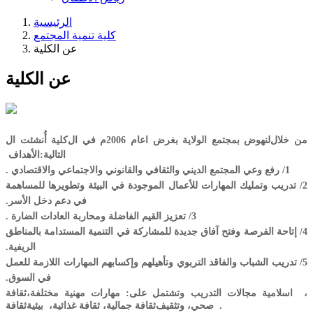
الرئيسية
كلية تنمية المجتمع
عن الكلية
عن الكلية
من خلال
لنهوض بمجتمع الولاية
بغرض ا
عام 2006م
في ال
كلية
أُنشئت ال
التالية:
الأهداف
1/ رفع وعي المجتمع الديني والثقافي والقانوني والاجتماعي والاقتصادي .
2/ تدريب وتمليك المهارات للأعمال الموجودة في البيئة وتطويرها للمساهمة
في دعم دخل الأسر.
3/ تعزيز القيم الفاضلة ومحاربة العادات الضارة .
4/ إتاحة الفرصة وفتح آفاق جديدة للمشاركة في التنمية المستدامة بالمناطق
الريفية.
5/ تدريب الشباب والفاقد التربوي وتأهيلهم وإكسابهم المهارات اللازمة للعمل
في السوق.
،
اسلامية
مجالات التدريب وتشتمل على: مهارات مهنية مختلفة،ثقافة
.
صحي
، وتثقيف
ثقافة جمالية
،
ثقافة غذائية
،
بيئية
ثقافة