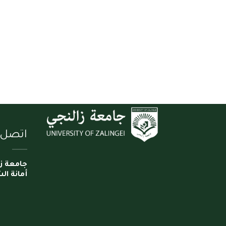
اتصل ب
جامعة ز
أمانة ال