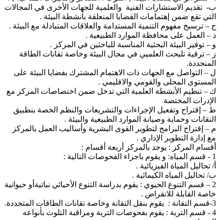
ب- تقديم الاستشارات الفنية والعلمية للجهات الأخرى في المجالات
التي تقع ضمن إهتمامات القضايا المنعلقة بأنشطة البيئة .
ج – ترسيخ مفهوم التنمية المستدامة والعلاقات المتبادلة مع البيئة .
د – العمل على محافظة الموارد الطبيعية .
و – توفير البيئة البحثية المناسبة للباحثين في المركز .
ز – ترقية تلبحث العلميي في مجال البيئة وخاصة تقانات الطاقة
المنجددة.
ل – التواصل مع الجهات ذات الاهتمام المشترك بفضايا البيئة على
المستوى المحلى والقومي والاقليمي .
ك – تنظيم الأنشطة العلمية التي تدخل ضمن اختصاصات المركز مع
الإدرات المختصة
ط – إقتراح وتفعيل الإجراءات والتشريعات والنظم الخصة بنطبيق
التقانات وحماية وصيانة الموارد الطبيعية والبيئة .
م – إقتراح البرامج لتطوير القوى البشرية وأساليب العمل بالمركز
مع إدارة التطوير الإداري .
أقسام المركز : يوجد بالمركز أربعة أقسام :
1 - قسم المياه: و يقوم باجراء الفحوصات التالية :
أ/ تحاليل المياة الفيزيائية .
ب/ تحاليل المياه الكيمائية .
2 – قسم التنوع الحيوي : يقوم بدراسة التنوع الأحيائي نباتيةأو حيوانية
خاصة القابلة للانقراض .
3-قسم التقانة : يقوم بنقل التقانة وخاصة تقانات الطاقات المتجددة.
4 - قسم التربة : يقوم بفحوصات التربة ومراقبة التلوث بأنواعه