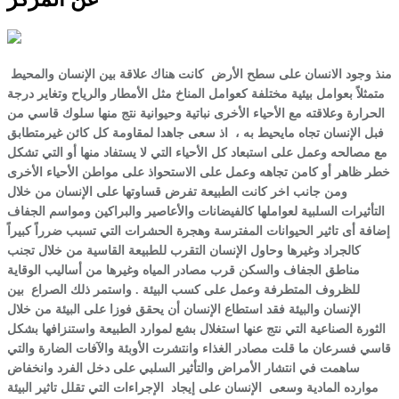
منذ وجود الانسان على سطح الأرض كانت هناك علاقة بين الإنسان والمحيط
متمثلاً بعوامل بيئية مختلفة كعوامل المناخ مثل الأمطار والرياح وتغاير درجة
الحرارة وعلاقته مع الأحياء الأخرى نباتية وحيوانية نتج منها سلوك قاسي من
فبل الإنسان تجاه مايحيط به ، اذ سعى جاهدا لمقاومة كل كائن غيرمتطابق
مع مصالحه وعمل على استبعاد كل الأحياء التي لا يستفاد منها أو التي تشكل
خطر ظاهر أو كامن تجاهه وعمل على الاستحواذ على مواطن الأحياء الأخرى
ومن جانب اخر كانت الطبيعة تفرض قساوتها على الإنسان من خلال
التأثيرات السلبية لعواملها كالفيضانات والأعاصير والبراكين ومواسم الجفاف
إضافة أى تاثير الحيوانات المفترسة وهجرة الحشرات التي تسبب ضرراً كبيراً
كالجراد وغيرها وحاول الإنسان التقرب للطبيعة القاسية من خلال تجنب
مناطق الجفاف والسكن قرب مصادر المياه وغيرها من أساليب الوقاية
للظروف المتطرفة وعمل على كسب البيئة . واستمر ذلك الصراع بين
الإنسان والبيئة فقد استطاع الإنسان أن يحقق فوزا على البيئة من خلال
الثورة الصناعية التي نتج عنها استغلال بشع لموارد الطبيعة واستنزافها بشكل
قاسي فسرعان ما قلت مصادر الغذاء وانتشرت الأوبئة والآفات الضارة والتي
ساهمت في انتشار الأمراض والتأثير السلبي على دخل الفرد وانخفاض
موارده المادية وسعى الإنسان على إيجاد الإجراءات التي تقلل تاثير البيئة