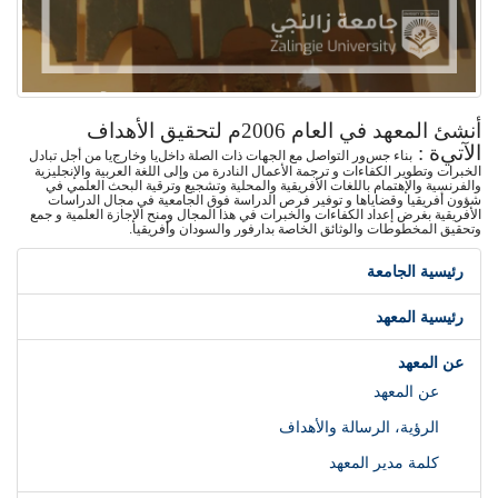
أنشئ
المعهد في العام 2006م لتحقيق
الأهداف
الآتي
ة
:
بناء جس
ور ا
لتواصل مع الجهات ذات
الصلة
داخل
يا
وخارج
يا
من أجل تبادل
الخبرات وتطوير الكفاءات و
ترجمة الأعمال النادرة من وإلى اللغة العربية والإنجليزية
والفرنسية والإهتمام باللغات الأفريقية والمحلية و
تشجيع وترقية البحث العلمي
في
شؤون أفريقيا وقضاياها و
توفير فرص الدراسة فوق الجامعية في مجال الد
ر
اسات
الأفريقية بغرض إعداد الكفاءات والخبرات في هذا المجال ومنح الإجازة العلمية و
جمع
وتحقيق المخطوطات
و
الوثائق الخاصة بدارفور والسودان وأفريقيا.
رئيسية الجامعة
رئيسية المعهد
عن المعهد
عن المعهد
الرؤية، الرسالة والأهداف
كلمة مدير المعهد