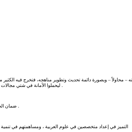
لعربية منذ إنشائه في العام 1952م بأداء رسالته – محاولاً – وبصورة دائمة تحديث وتطوير مناه
ليحملوا الأمانة في شتي مجالات العمل بالسودان وخارجه سواء في مجال التعليم أم في مجالات أخري .
ضمان الجودة العلمية لبرنامج اللغة العربية ، وتعزيز علاقاتها بالدراسات الأخرى .
التميز في إعداد متخصصين في علوم العربية ، ومساهمتهم في تنمية مج