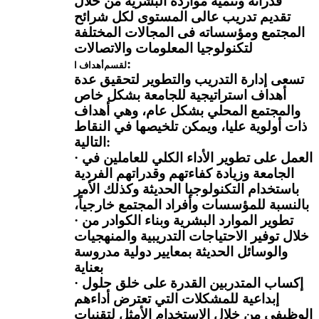
قدراته وتنمية موارده البشرية من خلال
تقديم تدريب عالى المستوى لكل شرائح
المجتمع ومؤسساته فى المجالات المختلفة
لتكنولوجيا المعلومات والاتصالات
:
لقسم
أهداف ا
تسعى إدارة التدريب والتطوير لتحقيق عدة
أهداف استراتيجية للجامعة بشكل خاص
والمجتمع المحلي بشكل عام، وهي أهداف
ذات أولوية عليا، ويمكن تلخيصها في النقاط
:
التالية
العمل على تطوير الأداء الكلي للعاملين في
·
الجامعة وزيادة كفاءتهم وقدراتهم الفردية
باستخدام التكنولوجيا الحديثة وكذلك الأمر
بالنسبة للمؤسسات وأفراد المجتمع خارجياً،
تطوير الموارد البشرية وبناء الكوادر من
·
خلال توفير الاحتياجات التدريبية والمنهجيات
والوسائل الحديثة بمعايير دولية مدروسة
بعناية
إكساب المتدربين القدرة على خلق حلول
·
إبداعية للمشكلات التي تعترض أداءهم
الوظيفي من خلال الاستخدام الأمثل لتقنيات