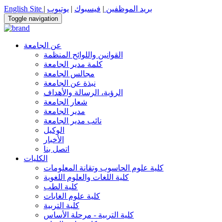
بريد الموظفين
|
فيسبوك
|
يوتيوب
|
English Site
Toggle navigation
عن الجامعة
القوانين واللوائح المنظمة
كلمة مدير الجامعة
مجالس الجامعة
نبذة عن الجامعة
الرؤية، الرسالة والأهداف
شعار الجامعة
مدير الجامعة
نائب مدير الجامعة
الوكيل
الأخبار
اتصل بنا
الكليات
كلية علوم الحاسوب وتقانة المعلومات
كلية اللغات والعلوم اللغوية
كلية الطب
كلية علوم الغابات
كلية التربية
كلية التربية - مرحلة الأساس