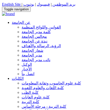
بريد الموظفين
|
فيسبوك
|
يوتيوب
|
English Site
Toggle navigation
عن الجامعة
القوانين واللوائح المنظمة
كلمة مدير الجامعة
مجالس الجامعة
نبذة عن الجامعة
الرؤية، الرسالة والأهداف
شعار الجامعة
مدير الجامعة
نائب مدير الجامعة
الوكيل
الأخبار
اتصل بنا
الكليات
كلية علوم الحاسوب وتقانة المعلومات
كلية اللغات والعلوم اللغوية
كلية الطب
كلية علوم الغابات
كلية التربية
كلية التربية - مرحلة الأساس