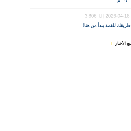
٢٠٢٢م
3,806
2026-04-18 |
طريقك للقمة يبدأ من هنا!
ع الأخبار