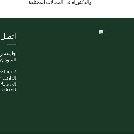
والدكتوراه في المجالات المختلفة.
اتصل ب
جامعة زا
السودان،
essLine2
الهاتف:
e
البريد ال
i.edu.sd