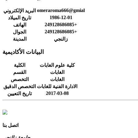
omeraroma666@gmial
البريد الإلكتروني
1986-12-01
تاريخ الميلاد
249128686085+
الهاتف
249128686085+
الجوال
زالنجي
المدينة
البيانات الأكاديمية
كلية علوم الغابات
الكلية
الغابات
القسم
الغابات
التخصص
الادارة الفنية للغابات
التخصص الدقيق
2017-03-08
تاريخ التعيين
اتصل بنا
جامعة زالنجي