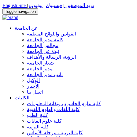
بريد الموظفين
|
فيسبوك
|
يوتيوب
|
English Site
Toggle navigation
عن الجامعة
القوانين واللوائح المنظمة
كلمة مدير الجامعة
مجالس الجامعة
نبذة عن الجامعة
الرؤية، الرسالة والأهداف
شعار الجامعة
مدير الجامعة
نائب مدير الجامعة
الوكيل
الأخبار
اتصل بنا
الكليات
كلية علوم الحاسوب وتقانة المعلومات
كلية اللغات والعلوم اللغوية
كلية الطب
كلية علوم الغابات
كلية التربية
كلية التربية - مرحلة الأساس