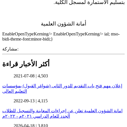
بتسليم الاستمارة لمسجل الكلية.
أمانة الشؤون العلمية
EnableOpenTypeKerning/>
EnableOpenTypeKerning/>
ial; mso-
bidi-theme-font:minor-bidi;}
مشاركة:
أكثر الأخبار قراءة
2021-07-08 |
4,503
إعلان مهم فتح باب التقديم للدور الثانى (شواغر القبول) بمؤسسات
التعليم العالى
2022-09-13 |
4,115
امانة الشؤون العلمية تعلن عن إجراءات المعاينة والتسجيل للطلاب
الجدد للعام الدراسي ٢٠٢١م - ٢٠٢٢م
2026-04-18 |
3,810