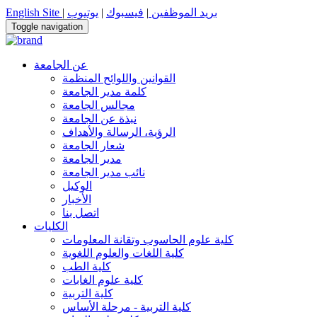
بريد الموظفين
|
فيسبوك
|
يوتيوب
|
English Site
Toggle navigation
عن الجامعة
القوانين واللوائح المنظمة
كلمة مدير الجامعة
مجالس الجامعة
نبذة عن الجامعة
الرؤية، الرسالة والأهداف
شعار الجامعة
مدير الجامعة
نائب مدير الجامعة
الوكيل
الأخبار
اتصل بنا
الكليات
كلية علوم الحاسوب وتقانة المعلومات
كلية اللغات والعلوم اللغوية
كلية الطب
كلية علوم الغابات
كلية التربية
كلية التربية - مرحلة الأساس