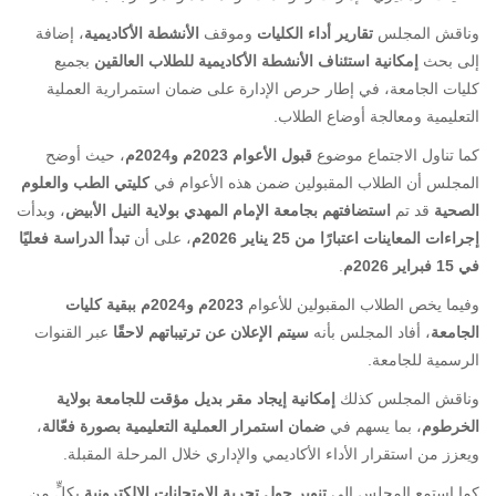
وناقش المجلس
تقارير أداء الكليات
وموقف
الأنشطة الأكاديمية
، إضافة
إلى بحث
إمكانية استئناف الأنشطة الأكاديمية للطلاب العالقين
بجميع
كليات الجامعة، في إطار حرص الإدارة على ضمان استمرارية العملية
التعليمية ومعالجة أوضاع الطلاب.
كما تناول الاجتماع موضوع
قبول الأعوام 2023م و2024م
، حيث أوضح
المجلس أن الطلاب المقبولين ضمن هذه الأعوام في
كليتي الطب والعلوم
الصحية
قد تم
استضافتهم بجامعة الإمام المهدي بولاية النيل الأبيض
، وبدأت
إجراءات المعاينات اعتبارًا من 25 يناير 2026م
، على أن
تبدأ الدراسة فعليًا
في 15 فبراير 2026م
.
وفيما يخص الطلاب المقبولين للأعوام
2023م و2024م ببقية كليات
الجامعة
، أفاد المجلس بأنه
سيتم الإعلان عن ترتيباتهم لاحقًا
عبر القنوات
الرسمية للجامعة.
وناقش المجلس كذلك
إمكانية إيجاد مقر بديل مؤقت للجامعة بولاية
الخرطوم
، بما يسهم في
ضمان استمرار العملية التعليمية بصورة فعّالة
،
ويعزز من استقرار الأداء الأكاديمي والإداري خلال المرحلة المقبلة.
كما استمع المجلس إلى
تنوير حول تجربة الامتحانات الإلكترونية
بكلٍّ من