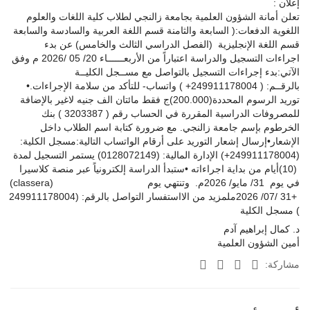
إعلان :
تعلن أمانة الشؤون العلمية بجامعة زالنجي لطلاب كلية اللغات والعلوم 
اللغوية الدفعات:( السابعة والثامنة قسم اللغة العربية والسادسة والسابعة 
قسم اللغة الإنجليزية  (الفصل الدراسي الثالث والخامس) عن بدء 
اجراءات التسجيل والدراسة اعتباراً من الأربعــــــاء 20/ 05 /2026 م وفق 
الآتي:بدء إجراءات التسجيل بالتواصل مع مســجل الكليــة             
بالرقــم: ( 249911178004+ ⁩) واتساب- للتأكد من سلامة الإجراءات.• 
توريد الرسوم المحددة(200.000)ج فقط مائتان الف جنيه لاغير بالإضافة 
للمصروفات الدراسية المقررة في الحساب رقم ( 3203387 ) بنك 
الخرطوم بإسم جامعة زالنجي. مع ضرورة كتابة اسم الطلاب داخل 
الإشعار•إرسال إشعار التوريد على أرقام الواتساب التالية:⁦  مسجل الكلية:
(249911178004+) الإدارة المالية: (0128072149) يستمر التسجيل لمدة 
(10)أيام من بداية اجراءاته •ستبدأ الدراسة إلكترونياً عبر منصة كلاسيرا 
(classera)                                 في يوم  31/ مايو/ 2026م.  وتنتهي يوم 
31 /07/ 2026ملمزيد من الااستفسار التواصل بالرقم: (249911178004+⁦ 
مسجل الكلية (
د. كمال إبراهيم آدم 
أمين الشؤون العلمية
مشاركة: